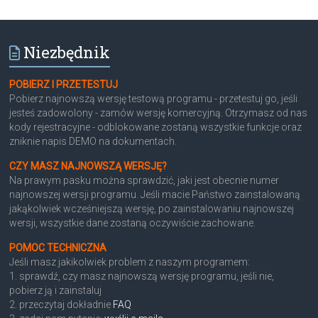
Niezbędnik
POBIERZ I PRZETESTUJ
Pobierz najnowszą wersję testową programu - przetestuj go, jeśli
jesteś zadowolony - zamów wersję komercyjną. Otrzymasz od nas
kody rejestracyjne - odblokowane zostaną wszystkie funkcje oraz
zniknie napis DEMO na dokumentach.
CZY MASZ NAJNOWSZĄ WERSJĘ?
Na prawym pasku można sprawdzić, jaki jest obecnie numer
najnowszej wersji programu. Jeśli macie Państwo zainstalowaną
jakąkolwiek wcześniejszą wersję, po zainstalowaniu najnowszej
wersji, wszystkie dane zostaną oczywiście zachowane.
POMOC TECHNICZNA
Jeśli masz jakikolwiek problem z naszym programem:
1. sprawdź, czy masz najnowszą wersję programu, jeśli nie,
pobierz ją i zainstaluj
2. przeczytaj dokładnie
FAQ