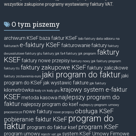
wszystkie zakupione programy wystawiamy faktury VAT.
O tym piszemy
archiwum KSeF
baza faktur KSeF
bdo faktury
data odbioru na
e-faktury KSeF
fakturowanie
faktury
fakturach
faktury
faktury
dwuwalutowe
faktury gtu
faktury jpk fa4
faktury jpk program
KSEF
faktury nowe przepisy
faktury nowy jpk
faktury program
faktury zakupowe KSeF
faktury zaliczkowe
faktury tls
jaki program do faktur
jaki
faktury zestawienia euro
program do KSeF
jak wystawic fakture
jpk faktury
krajowy system e-faktur
kilometrówka
kody cn
kody gtu
KSEF
najlepszy program do
metoda kasowa
faktur
najlepszy program do ksef
najlepszy program umowy
obsługa KSeF
nowe faktury
pracownicze
nowe przepisy
program do
pobieranie faktur KSeF
faktur
program KSeF
program do faktur ksef
program umowy
system KSeF
Umowy Firmowe
rejestr vat jpk