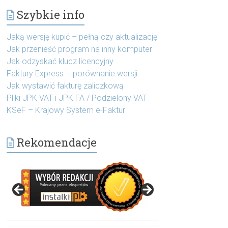
Szybkie info
Jaką wersję kupić – pełną czy aktualizację
Jak przenieść program na inny komputer
Jak odzyskać klucz licencyjny
Faktury Express – porównanie wersji
Jak wystawić fakturę zaliczkową
Pliki JPK VAT i JPK FA / Podzielony VAT
KSeF – Krajowy System e-Faktur
Rekomendacje