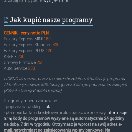
3. zadaj nam pytanie:
wyślij e-maila
.
Jak kupić nasze programy
CENNIK - ceny netto PLN
Faktury Express MINI
180
Faktury Express Standard
300
Faktury Express PLUS
420
KSeFik
200
Umowy Firmowe
250
Auto Service
300
LICENCJA roczna, przez ten okres bezpłatne aktualizacje programu.
Aktualizacje zawsze 50% taniej! (przez 3 lata po poprzednim zakupie)
(KSeFik - licencja/opłata roczna)
Programy można zamawiać:
- poprzez nasz sklep -
tutaj
- płatność kartami kredytowymi plus bankowe przelewy
informacje
tutaj
Kody do programów wysyłane są automatycznie 24 godziny
na dobę, 7 dni w tygodniu. Otrzymasz je wprost na swój adres e-
mail, natychmiast po zaksięgowaniu wpłaty bankowej. Na