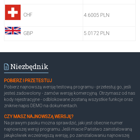
CHF
4.6005 PLN
GBP
5.0172 PLN
Niezbędnik
POBIERZ I PRZETESTUJ
Pobierz najnowszą wersję testową programu - przetestuj go, jeśli
jesteś zadowolony - zamów wersję komercyjną. Otrzymasz od nas
kody rejestracyjne - odblokowane zostaną wszystkie funkcje oraz
zniknie napis DEMO na dokumentach.
CZY MASZ NAJNOWSZĄ WERSJĘ?
Na prawym pasku można sprawdzić, jaki jest obecnie numer
najnowszej wersji programu. Jeśli macie Państwo zainstalowaną
jakąkolwiek wcześniejszą wersję, po zainstalowaniu najnowszej