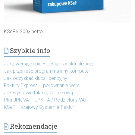
KSeFik 200,- netto
Szybkie info
Jaką wersję kupić – pełną czy aktualizację
Jak przenieść program na inny komputer
Jak odzyskać klucz licencyjny
Faktury Express – porównanie wersji
Jak wystawić fakturę zaliczkową
Pliki JPK VAT i JPK FA / Podzielony VAT
KSeF – Krajowy System e-Faktur
Rekomendacje