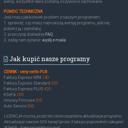
wersji, wszystkie dane zostaną oczywiście zachowane.
POMOC TECHNICZNA
Jeśli masz jakikolwiek problem z naszym programem:
1. sprawdź, czy masz najnowszą wersję programu, jeśli nie,
pobierz ją i zainstaluj
2. przeczytaj dokładnie
FAQ
3. zadaj nam pytanie:
wyślij e-maila
.
Jak kupić nasze programy
CENNIK - ceny netto PLN
Faktury Express MINI
180
Faktury Express Standard
300
Faktury Express PLUS
420
KSeFik
200
Umowy Firmowe
250
Auto Service
300
LICENCJA roczna, przez ten okres bezpłatne aktualizacje programu.
Aktualizacje zawsze 50% taniej! (przez 3 lata po poprzednim zakupie)
(KSeFik - licencja/opłata roczna)