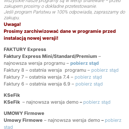
Wszystkie nasze programy są w wersji shareware – przed
zakupem prosimy o dokładne przetestowanie.
Jeśli program Państwu w 100% odpowiada, zapraszamy do
zakupu.
Uwaga!
Prosimy zarchiwizować dane w programie przed
instalacją nowej wersji!
FAKTURY Express
Faktury Express Mini/Standard/Premium
–
najnowsza wersja programu –
pobierz stąd
Faktury 8 – ostatnia wersja programu –
pobierz stąd
Faktury 7 – ostatnia wersja 7.4 –
pobierz stąd
Faktury 6 – ostatnia wersja 6.9 –
pobierz stąd
KSeFik
KSeFik
– najnowsza wersja demo
–
pobierz stąd
UMOWY Firmowe
Umowy Firmowe
– najnowsza wersja demo
–
pobierz
stąd