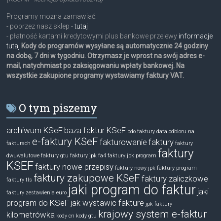
Programy można zamawiać:
- poprzez nasz sklep -
tutaj
- płatność kartami kredytowymi plus bankowe przelewy
informacje
tutaj
Kody do programów wysyłane są automatycznie 24 godziny
na dobę, 7 dni w tygodniu. Otrzymasz je wprost na swój adres e-
mail, natychmiast po zaksięgowaniu wpłaty bankowej. Na
wszystkie zakupione programy wystawiamy faktury VAT.
O tym piszemy
archiwum KSeF
baza faktur KSeF
bdo faktury
data odbioru na
e-faktury KSeF
fakturowanie
faktury
fakturach
faktury
faktury
dwuwalutowe
faktury gtu
faktury jpk fa4
faktury jpk program
KSEF
faktury nowe przepisy
faktury nowy jpk
faktury program
faktury zakupowe KSeF
faktury zaliczkowe
faktury tls
jaki program do faktur
jaki
faktury zestawienia euro
program do KSeF
jak wystawic fakture
jpk faktury
krajowy system e-faktur
kilometrówka
kody cn
kody gtu