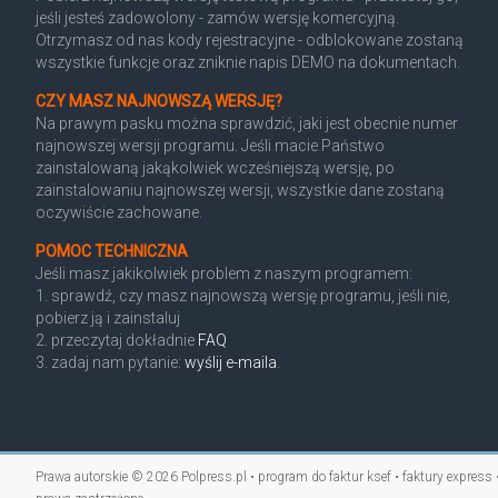
jeśli jesteś zadowolony - zamów wersję komercyjną.
Otrzymasz od nas kody rejestracyjne - odblokowane zostaną
wszystkie funkcje oraz zniknie napis DEMO na dokumentach.
CZY MASZ NAJNOWSZĄ WERSJĘ?
Na prawym pasku można sprawdzić, jaki jest obecnie numer
najnowszej wersji programu. Jeśli macie Państwo
zainstalowaną jakąkolwiek wcześniejszą wersję, po
zainstalowaniu najnowszej wersji, wszystkie dane zostaną
oczywiście zachowane.
POMOC TECHNICZNA
Jeśli masz jakikolwiek problem z naszym programem:
1. sprawdź, czy masz najnowszą wersję programu, jeśli nie,
pobierz ją i zainstaluj
2. przeczytaj dokładnie
FAQ
3. zadaj nam pytanie:
wyślij e-maila
.
Prawa autorskie © 2026
Polpress.pl • program do faktur ksef • faktury express 