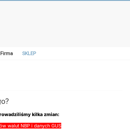
Firma
SKLEP
go?
rowadziliśmy kilka zmian:
sów walut NBP i danych GUS