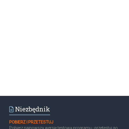
Niezbędnik
POBIERZ I PRZETESTUJ
Pobierz najnowszą wersję testową programu - przetestuj go,