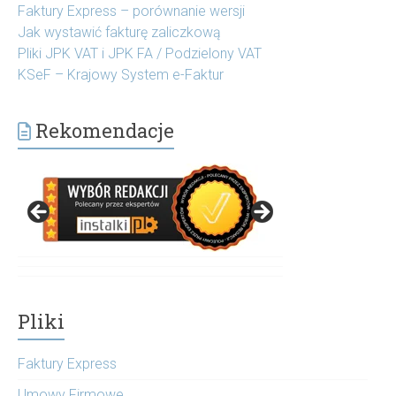
Faktury Express – porównanie wersji
Jak wystawić fakturę zaliczkową
Pliki JPK VAT i JPK FA / Podzielony VAT
KSeF – Krajowy System e-Faktur
Rekomendacje
Pliki
Faktury Express
Umowy Firmowe