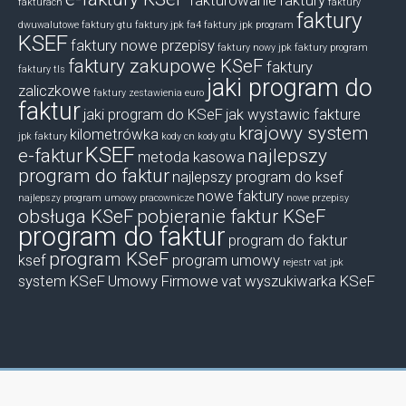
fakturowanie
faktury
fakturach
faktury
faktury
dwuwalutowe
faktury gtu
faktury jpk fa4
faktury jpk program
KSEF
faktury nowe przepisy
faktury nowy jpk
faktury program
faktury zakupowe KSeF
faktury
faktury tls
jaki program do
zaliczkowe
faktury zestawienia euro
faktur
jaki program do KSeF
jak wystawic fakture
krajowy system
kilometrówka
jpk faktury
kody cn
kody gtu
KSEF
e-faktur
najlepszy
metoda kasowa
program do faktur
najlepszy program do ksef
nowe faktury
najlepszy program umowy pracownicze
nowe przepisy
obsługa KSeF
pobieranie faktur KSeF
program do faktur
program do faktur
program KSeF
ksef
program umowy
rejestr vat jpk
system KSeF
Umowy Firmowe
vat
wyszukiwarka KSeF