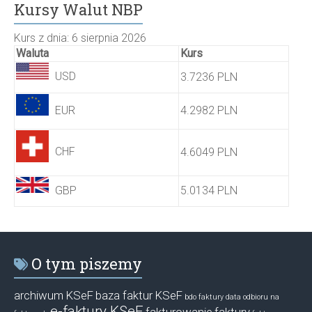
Kursy Walut NBP
Kurs z dnia: 6 sierpnia 2026
Waluta
Kurs
USD
3.7236 PLN
EUR
4.2982 PLN
CHF
4.6049 PLN
GBP
5.0134 PLN
O tym piszemy
archiwum KSeF
baza faktur KSeF
bdo faktury
data odbioru na
e-faktury KSeF