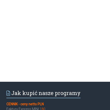
Jak kupić nasze programy
CENNIK - ceny netto PLN
Faktury Express MINI
180