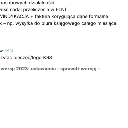
noosobowych działalności
ość nadal przeliczenia w PLN)
k WINDYKACJA + faktura korygująca dane formalne
lik – np. wysyłka do biura księgowego całego miesiąca
 w
FAQ
czytać pieczęć/logo KRS
wersji 2023: ustawienia – sprawdź wersję –