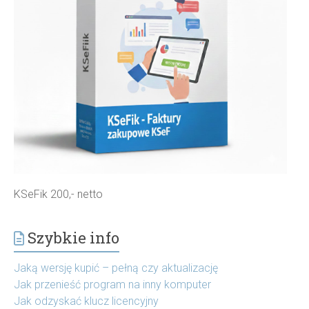
KSeFik 200,- netto
Szybkie info
Jaką wersję kupić – pełną czy aktualizację
Jak przenieść program na inny komputer
Jak odzyskać klucz licencyjny