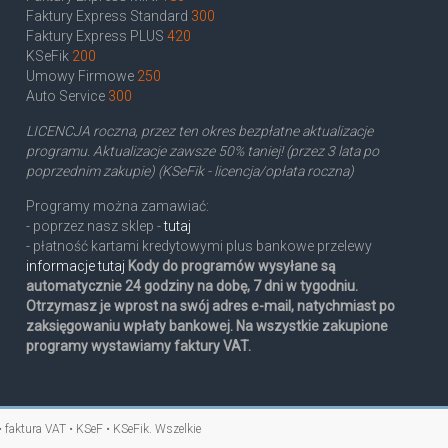
Faktury Express Standard
300
Faktury Express PLUS
420
KSeFik
200
Umowy Firmowe
250
Auto Service
300
LICENCJA roczna, przez ten okres bezpłatne aktualizacje
programu. Aktualizacje zawsze 50% taniej! (przez 3 lata po
poprzednim zakupie) (KSeFik - licencja/opłata roczna)
Programy można zamawiać:
- poprzez nasz sklep -
tutaj
- płatność kartami kredytowymi plus bankowe przelewy
informacje tutaj
Kody do programów wysyłane są
automatycznie 24 godziny na dobę, 7 dni w tygodniu.
Otrzymasz je wprost na swój adres e-mail, natychmiast po
zaksięgowaniu wpłaty bankowej. Na wszystkie zakupione
programy wystawiamy faktury VAT.
• faktura VAT • KSeF • KSeFik
. Wszelkie