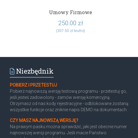
Umowy Firmowe
250.00
zł
(
307.50
zł
brutto)
Niezbędnik
POBIERZ I PRZETESTUJ
Pobierz najnowszą wersję testową programu - przetestuj go,
jeśli jesteś zadowolony - zamów wersję komercyjną.
Otrzymasz od nas kody rejestracyjne - odblokowane zostaną
wszystkie funkcje oraz zniknie napis DEMO na dokumentach.
CZY MASZ NAJNOWSZĄ WERSJĘ?
Na prawym pasku można sprawdzić, jaki jest obecnie numer
najnowszej wersji programu. Jeśli macie Państwo