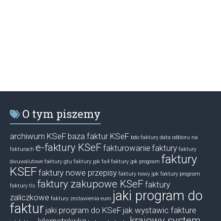
O tym piszemy
archiwum KSeF
baza faktur KSeF
bdo faktury
data odbioru na
e-faktury KSeF
fakturowanie
faktury
fakturach
faktury
faktury
dwuwalutowe
faktury gtu
faktury jpk fa4
faktury jpk program
KSEF
faktury nowe przepisy
faktury nowy jpk
faktury program
faktury zakupowe KSeF
faktury
faktury tls
jaki program do
zaliczkowe
faktury zestawienia euro
faktur
jaki program do KSeF
jak wystawic fakture
krajowy system
kilometrówka