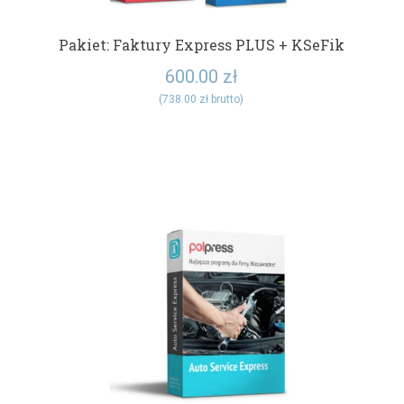
Pakiet: Faktury Express PLUS + KSeFik
600.00
zł
(
738.00
zł
brutto)