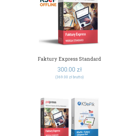
Faktury Express Standard
300.00
zł
(
369.00
zł
brutto)