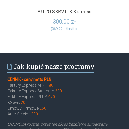
AUTO SERVICE Express
300.00
zł
(
369.00
zł
brutto)
Jak kupić nasze programy
CENNIK - ceny netto PLN
Faktury Express MINI
180
Faktury Express Standard
300
Faktury Express PLUS
420
KSeFik
200
Umowy Firmowe
250
Auto Service
300
LICENCJA roczna, przez ten okres bezpłatne aktualizacje