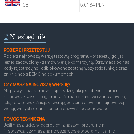
GBP
5.0134 PLN
Niezbędnik
POBIERZ I PRZETESTUJ
Pobierz najnowszą wersję testową programu - przetestuj go, jeśli
jesteś zadowolony - zamów wersję komercyjną. Otrzymasz od nas
kody rejestracyjne - odblokowane zostaną wszystkie funkcje oraz
zniknie napis DEMO na dokumentach.
CZY MASZ NAJNOWSZĄ WERSJĘ?
Na prawym pasku można sprawdzić, jaki jest obecnie numer
najnowszej wersji programu. Jeśli macie Państwo zainstalowaną
jakąkolwiek wcześniejszą wersję, po zainstalowaniu najnowszej
wersji, wszystkie dane zostaną oczywiście zachowane.
POMOC TECHNICZNA
Jeśli masz jakikolwiek problem z naszym programem:
1. sprawdź, czy masz najnowszą wersję programu, jeśli nie,