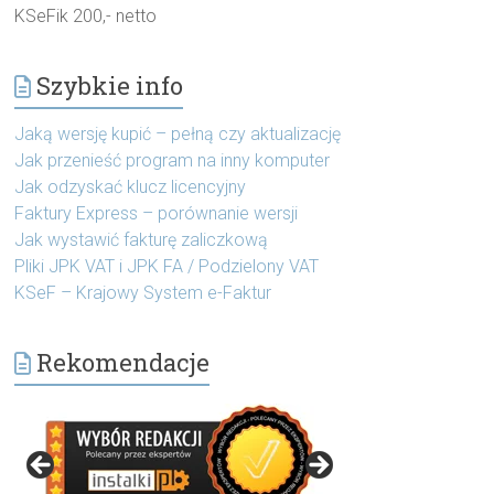
KSeFik 200,- netto
Szybkie info
Jaką wersję kupić – pełną czy aktualizację
Jak przenieść program na inny komputer
Jak odzyskać klucz licencyjny
Faktury Express – porównanie wersji
Jak wystawić fakturę zaliczkową
Pliki JPK VAT i JPK FA / Podzielony VAT
KSeF – Krajowy System e-Faktur
Rekomendacje