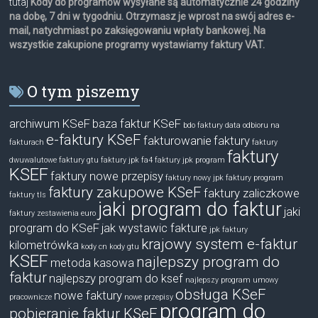
tutaj
Kody do programów wysyłane są automatycznie 24 godziny
na dobę, 7 dni w tygodniu. Otrzymasz je wprost na swój adres e-
mail, natychmiast po zaksięgowaniu wpłaty bankowej. Na
wszystkie zakupione programy wystawiamy faktury VAT.
O tym piszemy
archiwum KSeF
baza faktur KSeF
bdo faktury
data odbioru na
e-faktury KSeF
fakturowanie
faktury
fakturach
faktury
faktury
dwuwalutowe
faktury gtu
faktury jpk fa4
faktury jpk program
KSEF
faktury nowe przepisy
faktury nowy jpk
faktury program
faktury zakupowe KSeF
faktury zaliczkowe
faktury tls
jaki program do faktur
jaki
faktury zestawienia euro
program do KSeF
jak wystawic fakture
jpk faktury
krajowy system e-faktur
kilometrówka
kody cn
kody gtu
KSEF
najlepszy program do
metoda kasowa
faktur
najlepszy program do ksef
najlepszy program umowy
obsługa KSeF
nowe faktury
pracownicze
nowe przepisy
program do
pobieranie faktur KSeF