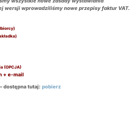
liśmy wszystkie nowe zasady wystawiania
tej wersji wprowadziliśmy nowe przepisy faktur VAT.
dbiorcy)
zakładka)
pia (OPCJA)
h + e-mail
– dostępna tutaj:
pobierz