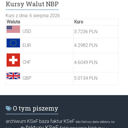
Kursy Walut NBP
Kurs z dnia: 6 sierpnia 2026
Waluta
Kurs
USD
3.7236 PLN
EUR
4.2982 PLN
CHF
4.6049 PLN
GBP
5.0134 PLN
O tym piszemy
archiwum KSeF
baza faktur KSeF
bdo faktury
data odbioru na
e-faktury KSeF