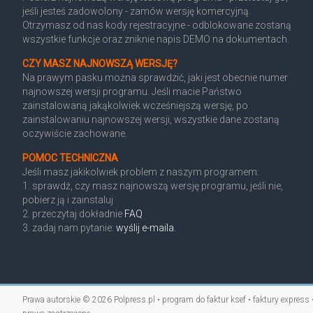
jeśli jesteś zadowolony - zamów wersję komercyjną.
Otrzymasz od nas kody rejestracyjne - odblokowane zostaną
wszystkie funkcje oraz zniknie napis DEMO na dokumentach.
CZY MASZ NAJNOWSZĄ WERSJĘ?
Na prawym pasku można sprawdzić, jaki jest obecnie numer
najnowszej wersji programu. Jeśli macie Państwo
zainstalowaną jakąkolwiek wcześniejszą wersję, po
zainstalowaniu najnowszej wersji, wszystkie dane zostaną
oczywiście zachowane.
POMOC TECHNICZNA
Jeśli masz jakikolwiek problem z naszym programem:
1. sprawdź, czy masz najnowszą wersję programu, jeśli nie,
pobierz ją i zainstaluj
2. przeczytaj dokładnie
FAQ
3. zadaj nam pytanie:
wyślij e-maila
.
Prawa autorskie © 2026
Polpress.pl • program do faktur ksef • faktury express 