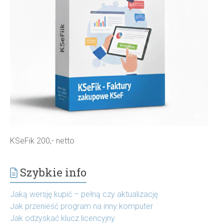
KSeFik 200,- netto
Szybkie info
Jaką wersję kupić – pełną czy aktualizację
Jak przenieść program na inny komputer
Jak odzyskać klucz licencyjny