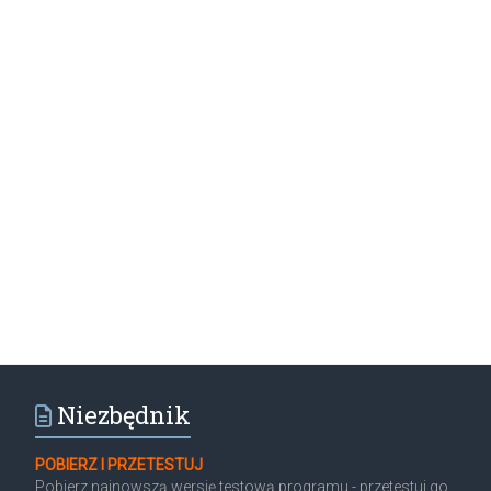
Niezbędnik
POBIERZ I PRZETESTUJ
Pobierz najnowszą wersję testową programu - przetestuj go,