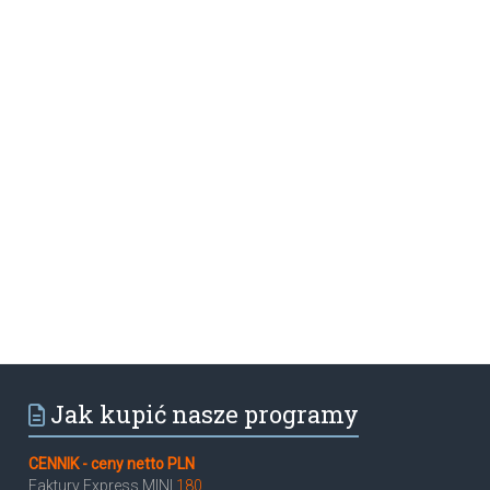
Jak kupić nasze programy
CENNIK - ceny netto PLN
Faktury Express MINI
180