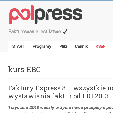
Przejdź
do
treści
Fakturowanie jest łatwe
START
Programy
Pliki
Cennik
KSeF
kurs EBC
Faktury Express 8 – wszystkie 
wystawiania faktur od 1.01.2013
1 stycznia 2013 weszły w życie nowe przepisy o pod