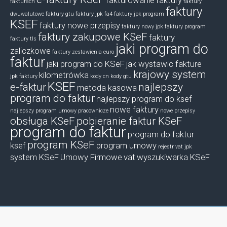
fakturowanie
faktury
fakturach
faktury
faktury
dwuwalutowe
faktury gtu
faktury jpk fa4
faktury jpk program
KSEF
faktury nowe przepisy
faktury nowy jpk
faktury program
faktury zakupowe KSeF
faktury
faktury tls
jaki program do
zaliczkowe
faktury zestawienia euro
faktur
jaki program do KSeF
jak wystawic fakture
krajowy system
kilometrówka
jpk faktury
kody cn
kody gtu
KSEF
e-faktur
najlepszy
metoda kasowa
program do faktur
najlepszy program do ksef
nowe faktury
najlepszy program umowy pracownicze
nowe przepisy
obsługa KSeF
pobieranie faktur KSeF
program do faktur
program do faktur
program KSeF
ksef
program umowy
rejestr vat jpk
system KSeF
Umowy Firmowe
vat
wyszukiwarka KSeF