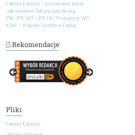
Faktury Express – porównanie wersji
Jak wystawić fakturę zaliczkową
Pliki JPK VAT i JPK FA / Podzielony VAT
KSeF – Krajowy System e-Faktur
Rekomendacje
Pliki
Faktury Express
Umowy Firmowe