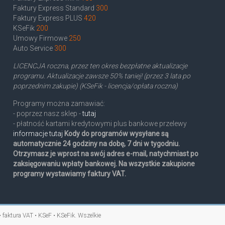
Faktury Express Standard
300
Faktury Express PLUS
420
KSeFik
200
Umowy Firmowe
250
Auto Service
300
LICENCJA roczna, przez ten okres bezpłatne aktualizacje
programu. Aktualizacje zawsze 50% taniej! (przez 3 lata po
poprzednim zakupie) (KSeFik - licencja/opłata roczna)
Programy można zamawiać:
- poprzez nasz sklep -
tutaj
- płatność kartami kredytowymi plus bankowe przelewy
informacje tutaj
Kody do programów wysyłane są
automatycznie 24 godziny na dobę, 7 dni w tygodniu.
Otrzymasz je wprost na swój adres e-mail, natychmiast po
zaksięgowaniu wpłaty bankowej. Na wszystkie zakupione
programy wystawiamy faktury VAT.
• faktura VAT • KSeF • KSeFik
. Wszelkie