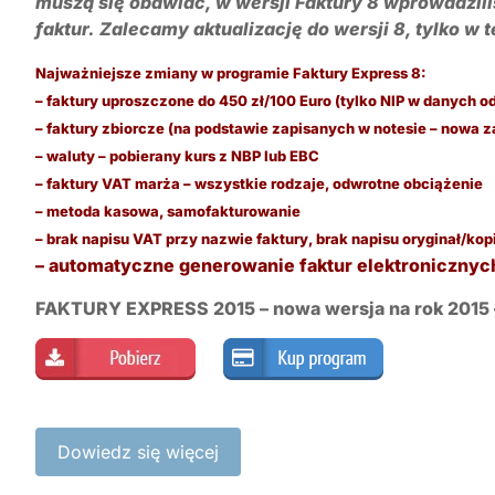
muszą się obawiać, w wersji Faktury 8 wprowadzi
faktur.
Zalecamy aktualizację do wersji 8, tylko w 
Najważniejsze zmiany w programie Faktury Express 8:
– faktury uproszczone do 450 zł/100 Euro (tylko NIP w danych o
– faktury zbiorcze (na podstawie zapisanych w notesie – nowa 
– waluty – pobierany kurs z NBP lub EBC
– faktury VAT marża – wszystkie rodzaje, odwrotne obciążenie
– metoda kasowa, samofakturowanie
– brak napisu VAT przy nazwie faktury, brak napisu oryginał/ko
– automatyczne generowanie faktur elektronicznyc
FAKTURY EXPRESS 2015 –
nowa wersja na rok 2015 
Dowiedz się więcej