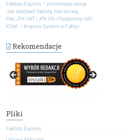
Faktury Express – porównanie wersji
Jak wystawić fakturę zaliczkową
Pliki JPK VAT i JPK FA / Podzielony VAT
KSeF – Krajowy System e-Faktur
Rekomendacje
Pliki
Faktury Express
Umowy Firmowe