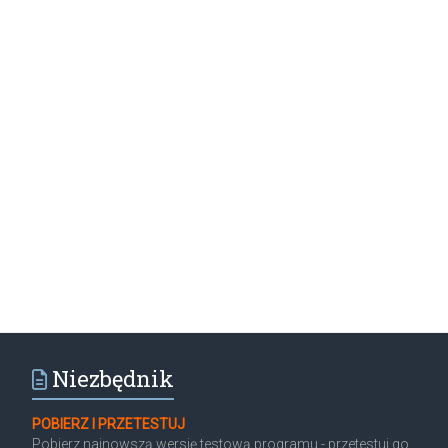
Niezbędnik
POBIERZ I PRZETESTUJ
Pobierz najnowszą wersję testową programu - przetestuj go,