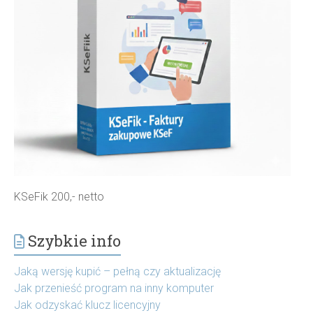
KSeFik 200,- netto
Szybkie info
Jaką wersję kupić – pełną czy aktualizację
Jak przenieść program na inny komputer
Jak odzyskać klucz licencyjny