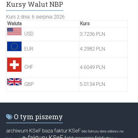
Kursy Walut NBP
Kurs z dnia: 6 sierpnia 2026
Waluta
Kurs
USD
3.7236 PLN
EUR
4.2982 PLN
CHF
4.6049 PLN
GBP
5.0134 PLN
O tym piszemy
archiwum KSeF
baza faktur KSeF
bdo faktury
data odbioru na
e-faktury KSeF