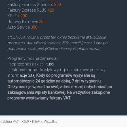
Faktury Express Standard
300
Faktury Express PLUS
420
KSeFik
200
Umowy Firmowe
250
Auto Service
300
LICENCJA roczna, przez ten okres bezpłatne aktualizacje
programu. Aktualizacje zawsze 50% taniej! (przez 3 lata po
poprzednim zakupie) (KSeFik - licencja/opłata roczna)
Programy można zamawiać:
- poprzez nasz sklep -
tutaj
- płatność kartami kredytowymi plus bankowe przelewy
informacje tutaj
Kody do programów wysyłane są
automatycznie 24 godziny na dobę, 7 dni w tygodniu.
Otrzymasz je wprost na swój adres e-mail, natychmiast po
zaksięgowaniu wpłaty bankowej. Na wszystkie zakupione
programy wystawiamy faktury VAT.
• faktura VAT • KSeF • KSeFik
. Wszelkie