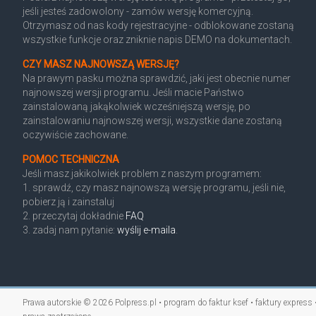
jeśli jesteś zadowolony - zamów wersję komercyjną.
Otrzymasz od nas kody rejestracyjne - odblokowane zostaną
wszystkie funkcje oraz zniknie napis DEMO na dokumentach.
CZY MASZ NAJNOWSZĄ WERSJĘ?
Na prawym pasku można sprawdzić, jaki jest obecnie numer
najnowszej wersji programu. Jeśli macie Państwo
zainstalowaną jakąkolwiek wcześniejszą wersję, po
zainstalowaniu najnowszej wersji, wszystkie dane zostaną
oczywiście zachowane.
POMOC TECHNICZNA
Jeśli masz jakikolwiek problem z naszym programem:
1. sprawdź, czy masz najnowszą wersję programu, jeśli nie,
pobierz ją i zainstaluj
2. przeczytaj dokładnie
FAQ
3. zadaj nam pytanie:
wyślij e-maila
.
Prawa autorskie © 2026
Polpress.pl • program do faktur ksef • faktury express 