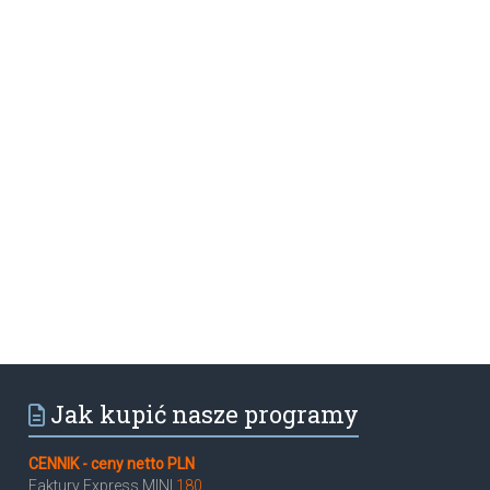
Jak kupić nasze programy
CENNIK - ceny netto PLN
Faktury Express MINI
180