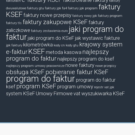
fakturowanie
faktury
fakturach
faktury
faktury
dwuwalutowe
faktury gtu
faktury jpk fa4
faktury jpk program
KSEF
faktury nowe przepisy
faktury nowy jpk
faktury program
faktury zakupowe KSeF
faktury
faktury tls
jaki program do
zaliczkowe
faktury zestawienia euro
faktur
jaki program do KSeF
jak wystawic fakture
krajowy system
kilometrówka
jpk faktury
kody cn
kody gtu
KSEF
e-faktur
najlepszy
metoda kasowa
program do faktur
najlepszy program do ksef
nowe faktury
najlepszy program umowy pracownicze
nowe przepisy
obsługa KSeF
pobieranie faktur KSeF
program do faktur
program do faktur
program KSeF
ksef
program umowy
rejestr vat jpk
system KSeF
Umowy Firmowe
vat
wyszukiwarka KSeF