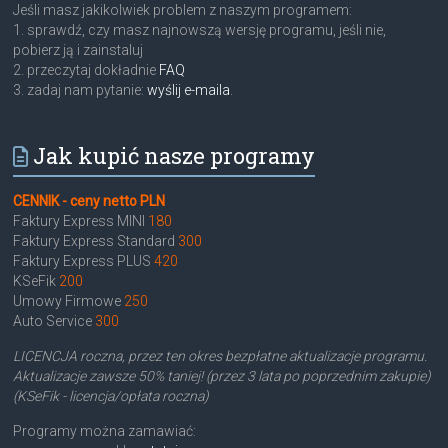
Jeśli masz jakikolwiek problem z naszym programem:
1. sprawdź, czy masz najnowszą wersję programu, jeśli nie,
pobierz ją i zainstaluj
2. przeczytaj dokładnie
FAQ
3. zadaj nam pytanie:
wyślij e-maila
.
Jak kupić nasze programy
CENNIK - ceny netto PLN
Faktury Express MINI
180
Faktury Express Standard
300
Faktury Express PLUS
420
KSeFik
200
Umowy Firmowe
250
Auto Service
300
LICENCJA roczna, przez ten okres bezpłatne aktualizacje programu.
Aktualizacje zawsze 50% taniej! (przez 3 lata po poprzednim zakupie)
(KSeFik - licencja/opłata roczna)
Programy można zamawiać: