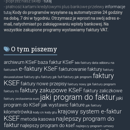
- poprzez nasz sklep -
tutaj
- płatność kartami kredytowymi plus bankowe przelewy
informacje
tutaj
Kody do programów wysyłane są automatycznie 24 godziny
na dobę, 7 dni w tygodniu. Otrzymasz je wprost na swój adres e-
mail, natychmiast po zaksięgowaniu wpłaty bankowej. Na
wszystkie zakupione programy wystawiamy faktury VAT.
O tym piszemy
archiwum KSeF
baza faktur KSeF
bdo faktury
data odbioru na
e-faktury KSeF
fakturowanie
faktury
fakturach
faktury
faktury
dwuwalutowe
faktury gtu
faktury jpk fa4
faktury jpk program
KSEF
faktury nowe przepisy
faktury nowy jpk
faktury program
faktury zakupowe KSeF
faktury zaliczkowe
faktury tls
jaki program do faktur
jaki
faktury zestawienia euro
program do KSeF
jak wystawic fakture
jpk faktury
krajowy system e-faktur
kilometrówka
kody cn
kody gtu
KSEF
najlepszy program do
metoda kasowa
faktur
najlepszy program do ksef
najlepszy program umowy