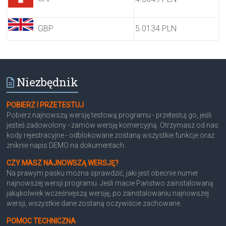
GBP
5.0134 PLN
Niezbędnik
POBIERZ I PRZETESTUJ
Pobierz najnowszą wersję testową programu - przetestuj go, jeśli
jesteś zadowolony - zamów wersję komercyjną. Otrzymasz od nas
kody rejestracyjne - odblokowane zostaną wszystkie funkcje oraz
zniknie napis DEMO na dokumentach.
CZY MASZ NAJNOWSZĄ WERSJĘ?
Na prawym pasku można sprawdzić, jaki jest obecnie numer
najnowszej wersji programu. Jeśli macie Państwo zainstalowaną
jakąkolwiek wcześniejszą wersję, po zainstalowaniu najnowszej
wersji, wszystkie dane zostaną oczywiście zachowane.
POMOC TECHNICZNA