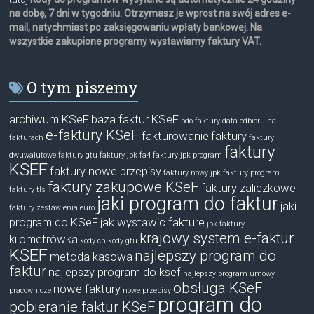
na dobę, 7 dni w tygodniu. Otrzymasz je wprost na swój adres e-
mail, natychmiast po zaksięgowaniu wpłaty bankowej. Na
wszystkie zakupione programy wystawiamy faktury VAT.
O tym piszemy
archiwum KSeF
baza faktur KSeF
bdo faktury
data odbioru na
e-faktury KSeF
fakturowanie
faktury
fakturach
faktury
faktury
dwuwalutowe
faktury gtu
faktury jpk fa4
faktury jpk program
KSEF
faktury nowe przepisy
faktury nowy jpk
faktury program
faktury zakupowe KSeF
faktury zaliczkowe
faktury tls
jaki program do faktur
jaki
faktury zestawienia euro
program do KSeF
jak wystawic fakture
jpk faktury
krajowy system e-faktur
kilometrówka
kody cn
kody gtu
KSEF
najlepszy program do
metoda kasowa
faktur
najlepszy program do ksef
najlepszy program umowy
obsługa KSeF
nowe faktury
pracownicze
nowe przepisy
program do
pobieranie faktur KSeF