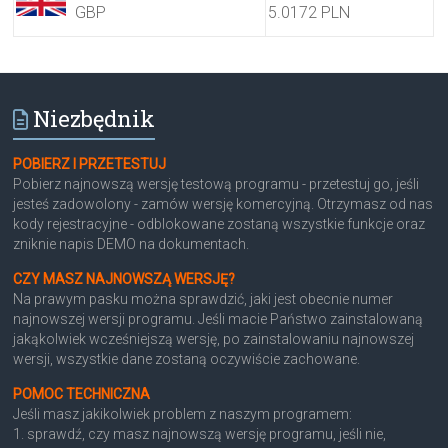
GBP
5.0172 PLN
Niezbędnik
POBIERZ I PRZETESTUJ
Pobierz najnowszą wersję testową programu - przetestuj go, jeśli
jesteś zadowolony - zamów wersję komercyjną. Otrzymasz od nas
kody rejestracyjne - odblokowane zostaną wszystkie funkcje oraz
zniknie napis DEMO na dokumentach.
CZY MASZ NAJNOWSZĄ WERSJĘ?
Na prawym pasku można sprawdzić, jaki jest obecnie numer
najnowszej wersji programu. Jeśli macie Państwo zainstalowaną
jakąkolwiek wcześniejszą wersję, po zainstalowaniu najnowszej
wersji, wszystkie dane zostaną oczywiście zachowane.
POMOC TECHNICZNA
Jeśli masz jakikolwiek problem z naszym programem:
1. sprawdź, czy masz najnowszą wersję programu, jeśli nie,