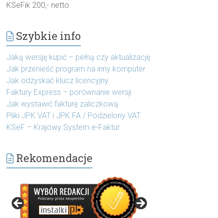
KSeFik 200,- netto
Szybkie info
Jaką wersję kupić – pełną czy aktualizację
Jak przenieść program na inny komputer
Jak odzyskać klucz licencyjny
Faktury Express – porównanie wersji
Jak wystawić fakturę zaliczkową
Pliki JPK VAT i JPK FA / Podzielony VAT
KSeF – Krajowy System e-Faktur
Rekomendacje