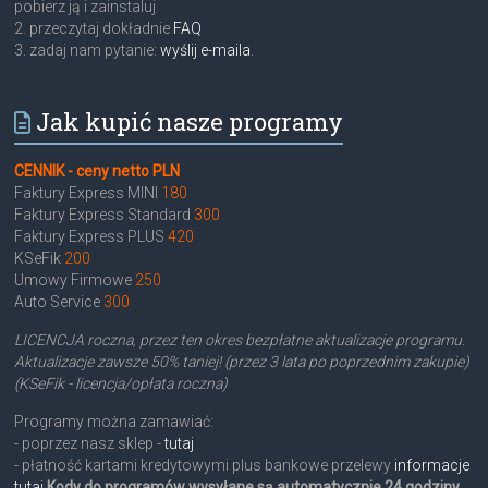
pobierz ją i zainstaluj
2. przeczytaj dokładnie
FAQ
3. zadaj nam pytanie:
wyślij e-maila
.
Jak kupić nasze programy
CENNIK - ceny netto PLN
Faktury Express MINI
180
Faktury Express Standard
300
Faktury Express PLUS
420
KSeFik
200
Umowy Firmowe
250
Auto Service
300
LICENCJA roczna, przez ten okres bezpłatne aktualizacje programu.
Aktualizacje zawsze 50% taniej! (przez 3 lata po poprzednim zakupie)
(KSeFik - licencja/opłata roczna)
Programy można zamawiać:
- poprzez nasz sklep -
tutaj
- płatność kartami kredytowymi plus bankowe przelewy
informacje
tutaj
Kody do programów wysyłane są automatycznie 24 godziny