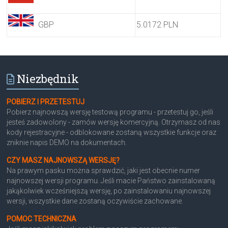
GBP
5.0172 PLN
Niezbędnik
POBIERZ I PRZETESTUJ
Pobierz najnowszą wersję testową programu - przetestuj go, jeśli
jesteś zadowolony - zamów wersję komercyjną. Otrzymasz od nas
kody rejestracyjne - odblokowane zostaną wszystkie funkcje oraz
zniknie napis DEMO na dokumentach.
CZY MASZ NAJNOWSZĄ WERSJĘ?
Na prawym pasku można sprawdzić, jaki jest obecnie numer
najnowszej wersji programu. Jeśli macie Państwo zainstalowaną
jakąkolwiek wcześniejszą wersję, po zainstalowaniu najnowszej
wersji, wszystkie dane zostaną oczywiście zachowane.
POMOC TECHNICZNA