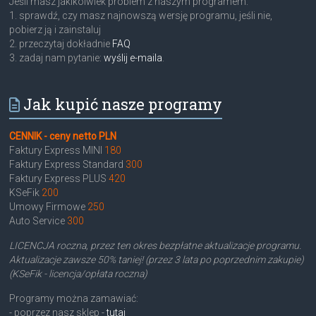
Jeśli masz jakikolwiek problem z naszym programem:
1. sprawdź, czy masz najnowszą wersję programu, jeśli nie,
pobierz ją i zainstaluj
2. przeczytaj dokładnie
FAQ
3. zadaj nam pytanie:
wyślij e-maila
.
Jak kupić nasze programy
CENNIK - ceny netto PLN
Faktury Express MINI
180
Faktury Express Standard
300
Faktury Express PLUS
420
KSeFik
200
Umowy Firmowe
250
Auto Service
300
LICENCJA roczna, przez ten okres bezpłatne aktualizacje programu.
Aktualizacje zawsze 50% taniej! (przez 3 lata po poprzednim zakupie)
(KSeFik - licencja/opłata roczna)
Programy można zamawiać:
- poprzez nasz sklep -
tutaj