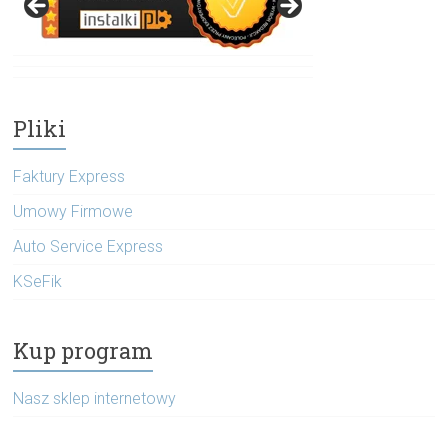
Pliki
Faktury Express
Umowy Firmowe
Auto Service Express
KSeFik
Kup program
Nasz sklep internetowy