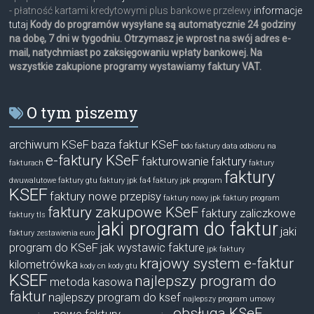
- płatność kartami kredytowymi plus bankowe przelewy
informacje
tutaj
Kody do programów wysyłane są automatycznie 24 godziny
na dobę, 7 dni w tygodniu. Otrzymasz je wprost na swój adres e-
mail, natychmiast po zaksięgowaniu wpłaty bankowej. Na
wszystkie zakupione programy wystawiamy faktury VAT.
O tym piszemy
archiwum KSeF
baza faktur KSeF
bdo faktury
data odbioru na
e-faktury KSeF
fakturowanie
faktury
fakturach
faktury
faktury
dwuwalutowe
faktury gtu
faktury jpk fa4
faktury jpk program
KSEF
faktury nowe przepisy
faktury nowy jpk
faktury program
faktury zakupowe KSeF
faktury zaliczkowe
faktury tls
jaki program do faktur
jaki
faktury zestawienia euro
program do KSeF
jak wystawic fakture
jpk faktury
krajowy system e-faktur
kilometrówka
kody cn
kody gtu
KSEF
najlepszy program do
metoda kasowa
faktur
najlepszy program do ksef
najlepszy program umowy
obsługa KSeF
nowe faktury