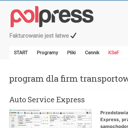
Przejdź
do
treści
Fakturowanie jest łatwe
START
Programy
Pliki
Cennik
KSeF
program dla firm transport
Auto Service Express
Przedstawi
Express, pr
samochodo