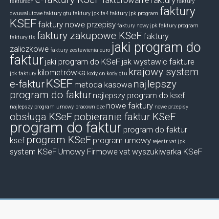
fakturowanie
faktury
fakturach
faktury
faktury
dwuwalutowe
faktury gtu
faktury jpk fa4
faktury jpk program
KSEF
faktury nowe przepisy
faktury nowy jpk
faktury program
faktury zakupowe KSeF
faktury
faktury tls
jaki program do
zaliczkowe
faktury zestawienia euro
faktur
jaki program do KSeF
jak wystawic fakture
krajowy system
kilometrówka
jpk faktury
kody cn
kody gtu
KSEF
e-faktur
najlepszy
metoda kasowa
program do faktur
najlepszy program do ksef
nowe faktury
najlepszy program umowy pracownicze
nowe przepisy
obsługa KSeF
pobieranie faktur KSeF
program do faktur
program do faktur
program KSeF
ksef
program umowy
rejestr vat jpk
system KSeF
Umowy Firmowe
vat
wyszukiwarka KSeF