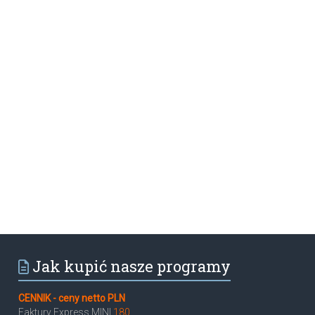
Jak kupić nasze programy
CENNIK - ceny netto PLN
Faktury Express MINI
180