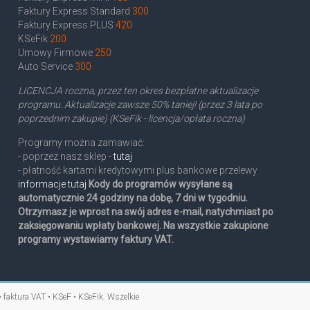
Faktury Express Standard
300
Faktury Express PLUS
420
KSeFik
200
Umowy Firmowe
250
Auto Service
300
LICENCJA roczna, przez ten okres bezpłatne aktualizacje
programu. Aktualizacje zawsze 50% taniej! (przez 3 lata po
poprzednim zakupie) (KSeFik - licencja/opłata roczna)
Programy można zamawiać:
- poprzez nasz sklep -
tutaj
- płatność kartami kredytowymi plus bankowe przelewy
informacje tutaj
Kody do programów wysyłane są
automatycznie 24 godziny na dobę, 7 dni w tygodniu.
Otrzymasz je wprost na swój adres e-mail, natychmiast po
zaksięgowaniu wpłaty bankowej. Na wszystkie zakupione
programy wystawiamy faktury VAT.
• faktura VAT • KSeF • KSeFik
. Wszelkie