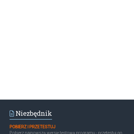
Niezbędnik
POBIERZ I PRZETESTUJ
Pobierz najnowszą wersję testową programu - przetestuj go,