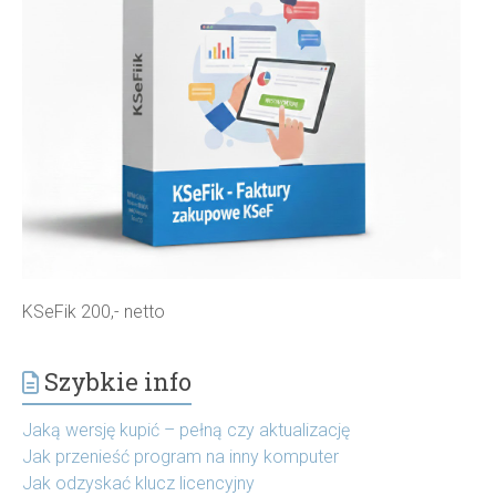
KSeFik 200,- netto
Szybkie info
Jaką wersję kupić – pełną czy aktualizację
Jak przenieść program na inny komputer
Jak odzyskać klucz licencyjny