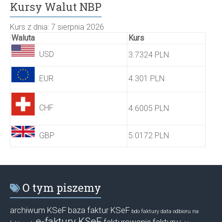
Kursy Walut NBP
Kurs z dnia: 7 sierpnia 2026
Waluta
Kurs
USD
3.7324 PLN
EUR
4.301 PLN
CHF
4.6005 PLN
GBP
5.0172 PLN
O tym piszemy
archiwum KSeF
baza faktur KSeF
bdo faktury
data odbioru na
e-faktury KSeF