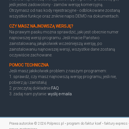
jeśli jesteś zadowolony - zamów wersję komercyjną.
Otrzymasz od nas kody rejestracyjne - odblokowane zostaną
wszystkie funkcje oraz zniknie napis DEMO na dokumentach.
CZY MASZ NAJNOWSZĄ WERSJĘ?
Na prawym pasku można sprawdzić, jaki jest obecnie numer
najnowszej wersji programu. Jeśli macie Państwo
zainstalowaną jakąkolwiek wcześniejszą wersję, po
zainstalowaniu najnowszej wersji, wszystkie dane zostaną
oczywiście zachowane.
POMOC TECHNICZNA
Jeśli masz jakikolwiek problem z naszym programem:
1. sprawdź, czy masz najnowszą wersję programu, jeśli nie,
pobierz ją i zainstaluj
2. przeczytaj dokładnie
FAQ
3. zadaj nam pytanie:
wyślij e-maila
.
Prawa autorskie © 2026
Polpress.pl • program do faktur ksef • faktury express 