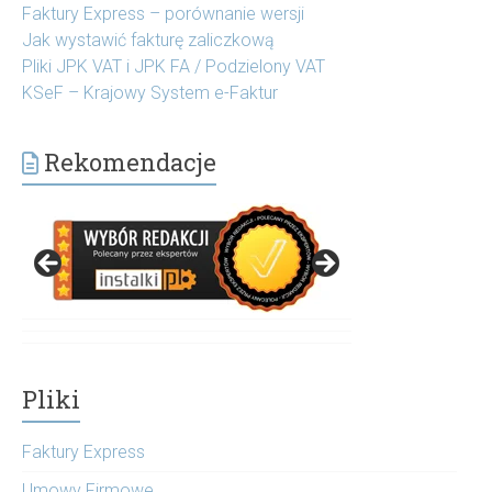
Faktury Express – porównanie wersji
Jak wystawić fakturę zaliczkową
Pliki JPK VAT i JPK FA / Podzielony VAT
KSeF – Krajowy System e-Faktur
Rekomendacje
Pliki
Faktury Express
Umowy Firmowe